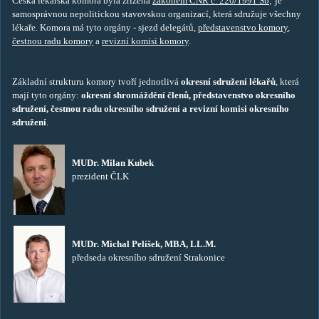
Česká lékařská komora byla zřízena
zákonem ČNR č. 220/1991 Sb
,
je
samosprávnou nepolitickou stavovskou organizací, která sdružuje všechny
lékaře. Komora má tyto orgány - sjezd
delegátů
,
představenstvo komory
,
čestnou radu komory
a
revizní komisi komory
.
Základní strukturu komory tvoří jednotlivá
okresní sdružení lékařů
, která
mají tyto orgány:
okresní shromáždění členů, představenstvo okresního
sdružení, čestnou radu okresního sdružení a revizní komisi okresního
sdružení
.
MUDr. Milan Kubek
prezident ČLK
MUDr. Michal Pelíšek, MBA, LL.M.
předseda okresního sdružení Strakonice