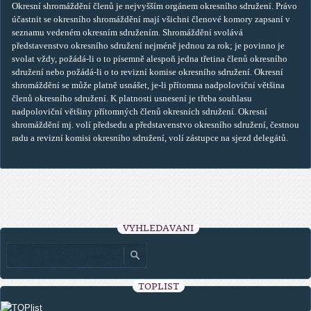
Okresní shromáždění členů je nejvyšším orgánem okresního sdružení. Právo
účastnit se okresního shromáždění mají všichni členové komory zapsaní v
seznamu vedeném okresním sdružením. Shromáždění svolává
představenstvo okresního sdružení nejméně jednou za rok; je povinno je
svolat vždy, požádá-li o to písemně alespoň jedna třetina členů okresního
sdružení nebo požádá-li o to revizní komise okresního sdružení. Okresní
shromáždění se může platně usnášet, je-li přítomna nadpoloviční většina
členů okresního sdružení. K platnosti usnesení je třeba souhlasu
nadpoloviční většiny přítomných členů okresních sdružení. Okresní
shromáždění mj. volí předsedu a představenstvo okresního sdružení, čestnou
radu a revizní komisi okresního sdružení, volí zástupce na sjezd delegátů.
VYHLEDÁVÁNÍ
TOPLIST